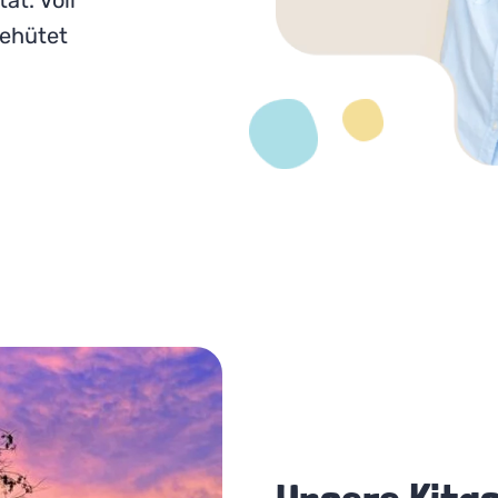
ät. Voll
behütet